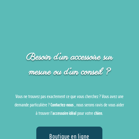
Besoin d’un accessoire sur
mesure ou d’un conseil ?
Vous ne trouvez pas exactement ce que vous cherchez ? Vous avez une
demande particulière ?
Contactez-nous
, nous serons ravis de vous aider
à trouver l’
accessoire idéal
pour votre
chien
.
Boutique en ligne