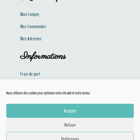
Mon Compte
Mes Commandes
Mes Adresses
Informations
Frais de port
Politique de confidentialité​​
Nous utilisons des cookies pour optimiser notre site web et notre service.
Conditions Générales de Ventes
Accepter
Refuser
Doggies Discount © 2020 Tous droits réservés –
Mentions Légales
–
CGV
– Conception
Préférences