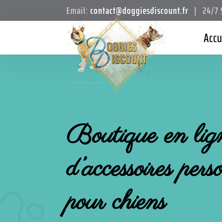
Email:
contact@doggiesdiscount.fr
| 24/7 S
Accu
Boutique en lig
d’
accessoires pers
pour chiens