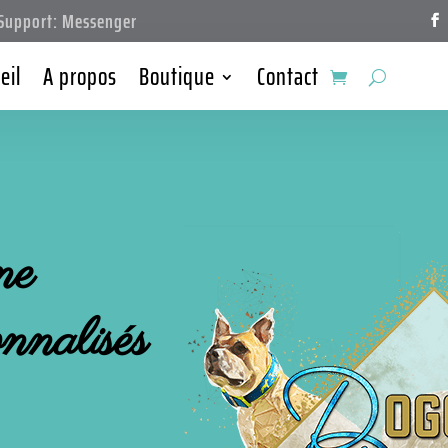
upport: Messenger
eil
A propos
Boutique
Contact
ne
onnalisés