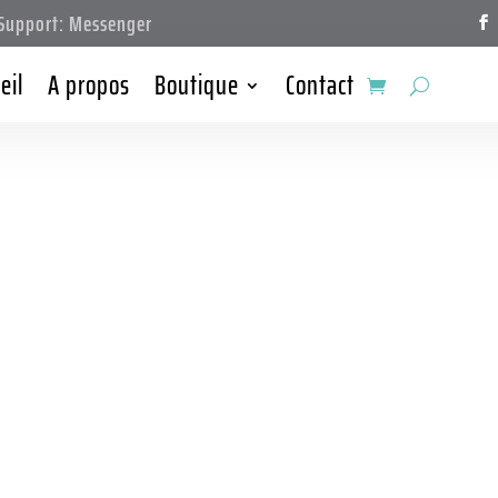
upport: Messenger
eil
A propos
Boutique
Contact