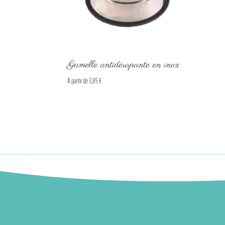
Gamelle antidérapante en inox
A partir de
3,85
€