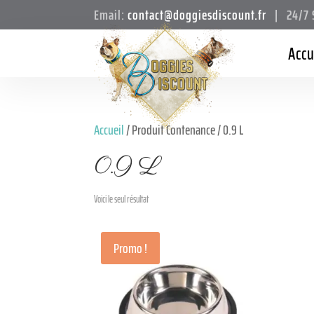
Email:
contact@doggiesdiscount.fr
| 24/7 S
Accu
Accueil
/ Produit Contenance / 0.9 L
0.9 L
Voici le seul résultat
Promo !