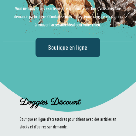
Vous ne trouvez pas exactement ce que vous cherchez ? Vous avez une
demande particulière ?
Contactez-nous
, nous serons ravis de vous aider
à trouver l’
accessoire idéal
pour votre
chien
.
Boutique en ligne
Doggies Discount
Boutique en ligne d’accessoires pour chiens avec des articles en
stocks et d’autres sur demande.