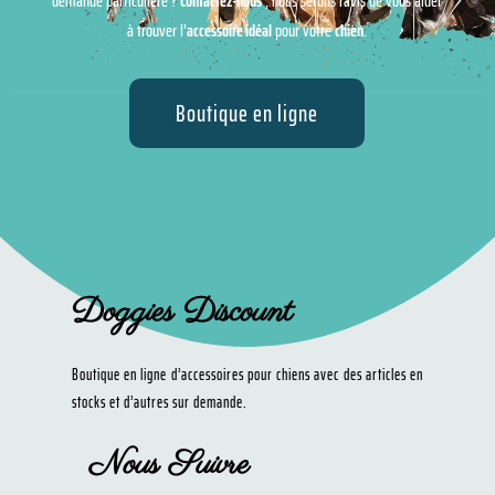
demande particulière ?
Contactez-nous
, nous serons ravis de vous aider
à trouver l’
accessoire idéal
pour votre
chien
.
Boutique en ligne
Doggies Discount
Boutique en ligne d’accessoires pour chiens avec des articles en
stocks et d’autres sur demande.
Nous Suivre