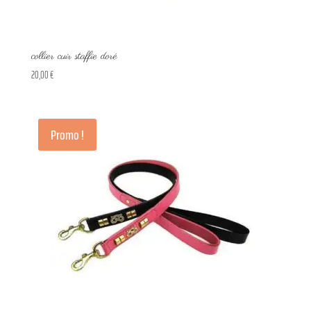
collier cuir staffie doré
20,00
€
Promo !