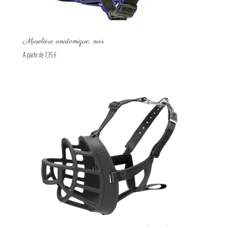
Muselière anatomique, noir
A partir de
7,35
€