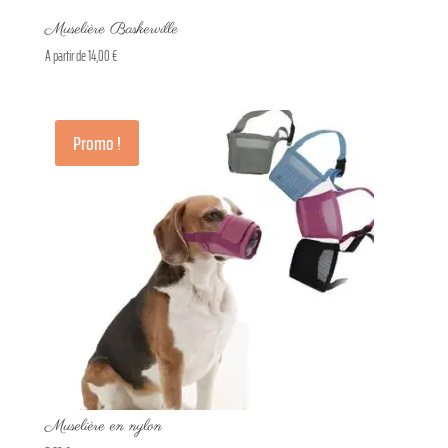
Muselière Baskerville
A partir de
14,00
€
Promo !
Muselière en nylon