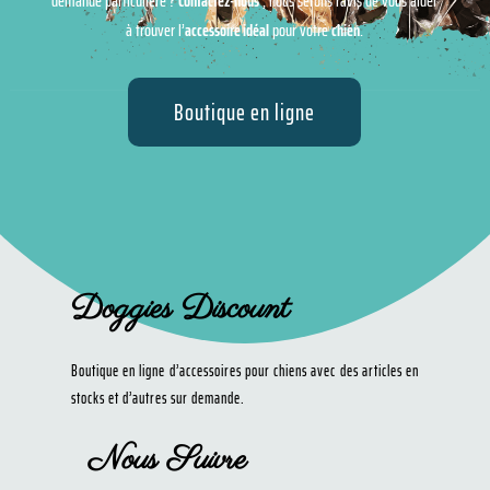
demande particulière ?
Contactez-nous
, nous serons ravis de vous aider
à trouver l’
accessoire idéal
pour votre
chien
.
Boutique en ligne
Doggies Discount
Boutique en ligne d’accessoires pour chiens avec des articles en
stocks et d’autres sur demande.
Nous Suivre