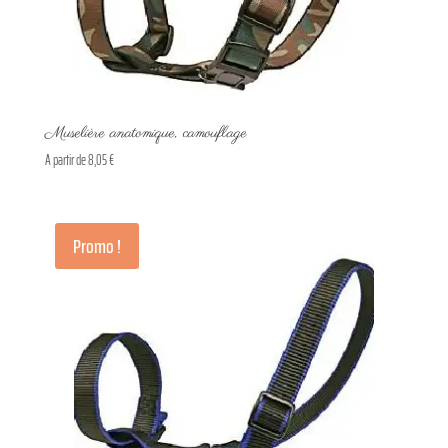
Muselière anatomique, camouflage
A partir de
8,05
€
Promo !