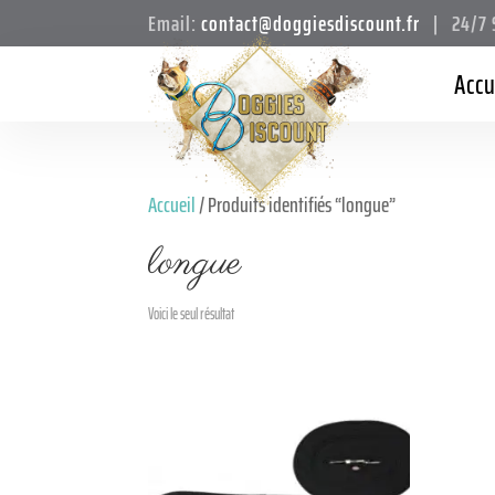
Email:
contact@doggiesdiscount.fr
| 24/7 S
Accu
Accueil
/ Produits identifiés “longue”
longue
Voici le seul résultat