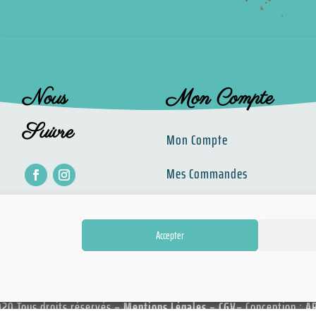
Nous
Mon Compte
Suivre
Mon Compte
Mes Commandes
Mes Adresses
Accepter
020 Tous droits réservés –
Mentions Légales
–
CGV
– Conception :
A