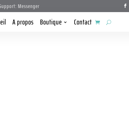
upport: Messenger
eil
A propos
Boutique
Contact