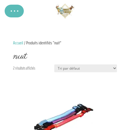
Accueil
/ Produits identifiés “nuit”
nuit
2 résultats affichés