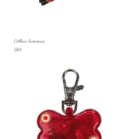
Colliers lumineux
5,60
€