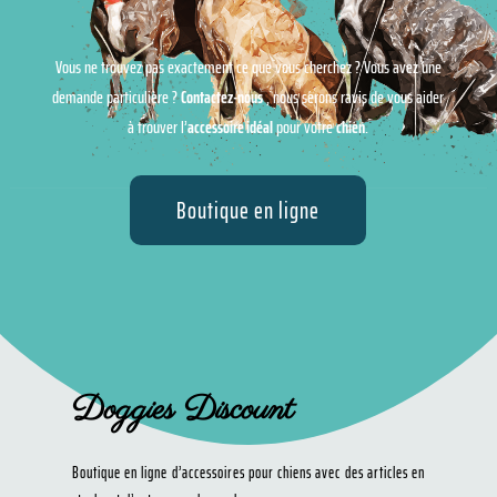
Vous ne trouvez pas exactement ce que vous cherchez ? Vous avez une
demande particulière ?
Contactez-nous
, nous serons ravis de vous aider
à trouver l’
accessoire idéal
pour votre
chien
.
Boutique en ligne
Doggies Discount
Boutique en ligne d’accessoires pour chiens avec des articles en