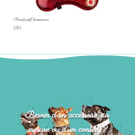
Pendentif lumineux
3,50
€
Besoin d’un accessoire sur
mesure ou d’un conseil ?