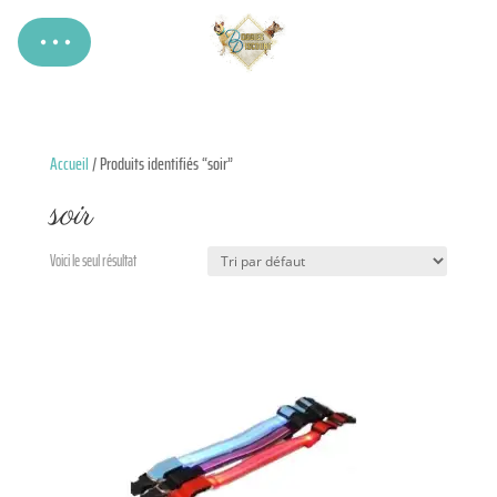
Accueil
/ Produits identifiés “soir”
soir
Voici le seul résultat