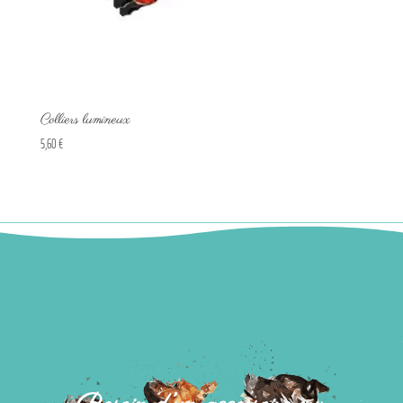
Colliers lumineux
5,60
€