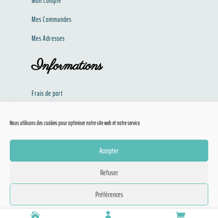
Mon Compte
Mes Commandes
Mes Adresses
Informations
Frais de port
Politique de confidentialité​​
Nous utilisons des cookies pour optimiser notre site web et notre service.
Conditions Générales de Ventes
Accepter
Refuser
Doggies Discount © 2020 Tous droits réservés –
Mentions Légales
–
CGV
– Conception
Préférences
:
ARTEM COMMUNICATION
Politique de cookies
Politique de confidentialité