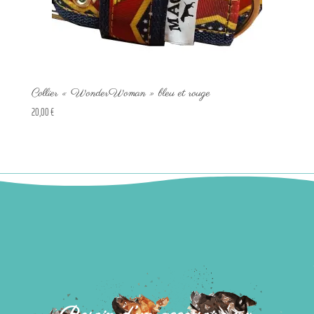
Collier « WonderWoman » bleu et rouge
20,00
€