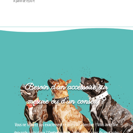
A partir de
19,00
€
Besoin d’un accessoire sur
mesure ou d’un conseil ?
Vous ne trouvez pas exactement ce que vous cherchez ? Vous avez une
demande particulière ?
Contactez-nous
, nous serons ravis de vous aider