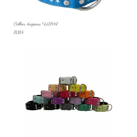
Collier drapeau USA
20,00
€