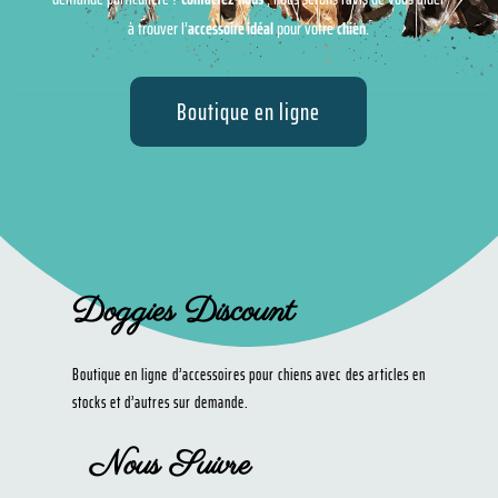
à trouver l’
accessoire idéal
pour votre
chien
.
Boutique en ligne
Doggies Discount
Boutique en ligne d’accessoires pour chiens avec des articles en
stocks et d’autres sur demande.
Nous Suivre