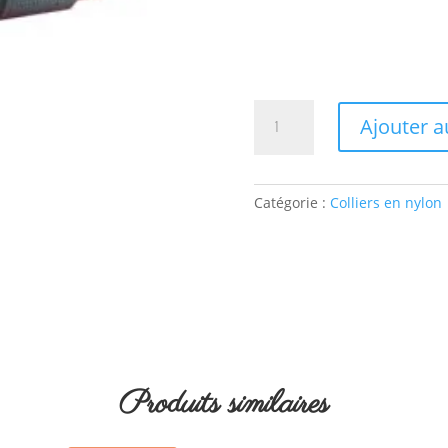
quantité
Ajouter a
de
Collier
bleu
roi
Catégorie :
Colliers en nylon
Produits similaires