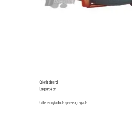
Coloris bleu roi
Largeur: 4 cm
Collier en nylon triple épaisseur, réglable