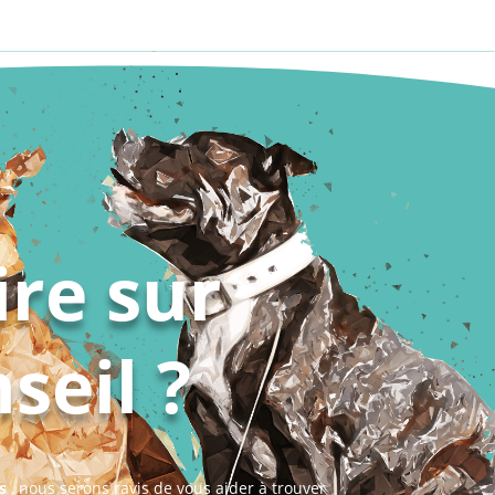
ire sur
seil ?
s
, nous serons ravis de vous aider à trouver