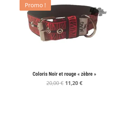
Promo !
Coloris Noir et rouge « zèbre »
Le
Le
20,00
€
11,20
€
prix
prix
initial
actuel
était :
est :
20,00 €.
11,20 €.