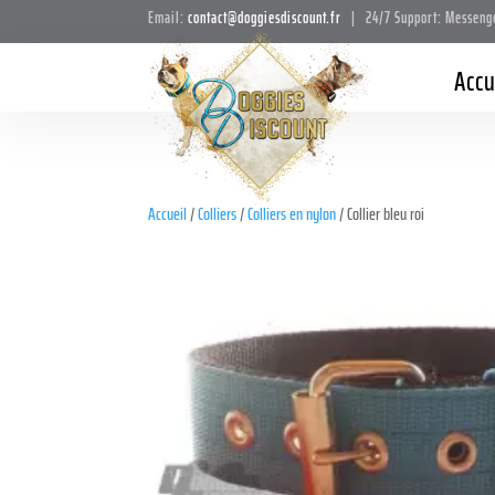
Email:
contact@doggiesdiscount.fr
| 24/7 Support: Messeng
Accu
Accueil
/
Colliers
/
Colliers en nylon
/ Collier bleu roi