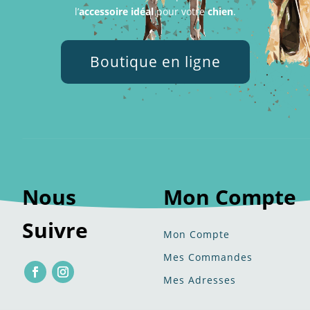
l’
accessoire idéal
pour votre
chien
.
Boutique en ligne
Nous
Mon Compte
Suivre
Mon Compte
Mes Commandes
Mes Adresses