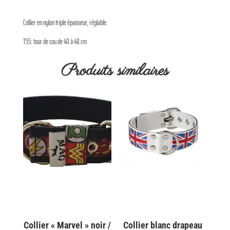
Collier en nylon triple épaisseur, réglable.
T55: tour de cou de 40 à 48 cm
Produits similaires
Collier « Marvel » noir /
Collier blanc drapeau