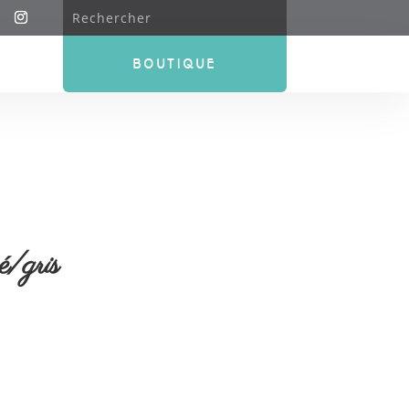
BOUTIQUE
é/gris
Le
prix
actuel
st :
11,90 €.