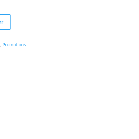
er
n
,
Promotions