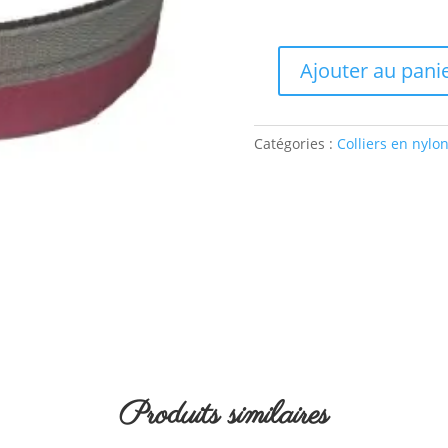
Ajouter au pani
quantité
de
Collier
rose
Catégories :
Colliers en nylo
foncé/gris
Produits similaires