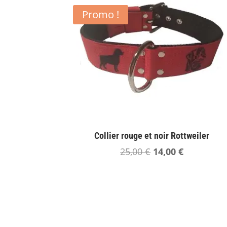
Promo !
Collier rouge et noir Rottweiler
Le
Le
25,00
€
14,00
€
prix
prix
initial
actuel
était :
est :
25,00 €.
14,00 €.