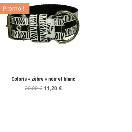
Promo !
Coloris « zèbre » noir et blanc
Le
Le
20,00
€
11,20
€
prix
prix
initial
actuel
était :
est :
20,00 €.
11,20 €.