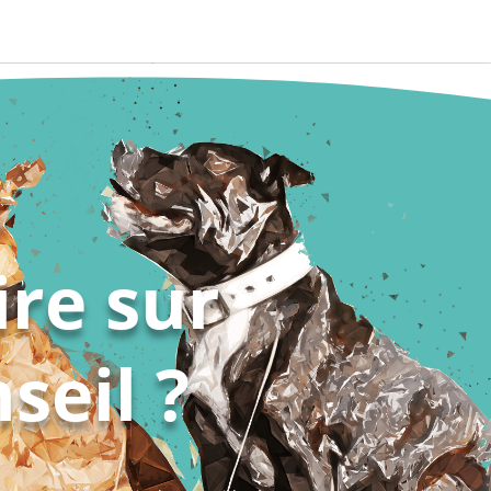
ire sur
seil ?