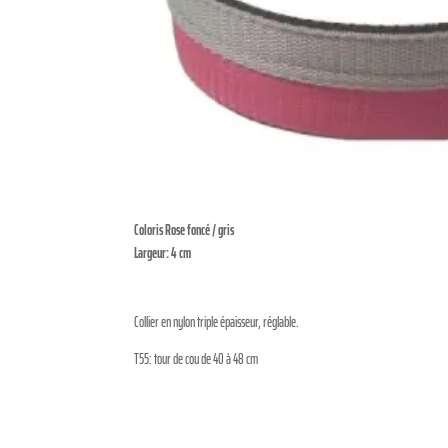
Coloris Rose foncé / gris
Largeur: 4 cm
Collier en nylon triple épaisseur, réglable.
T55: tour de cou de 40 à 48 cm