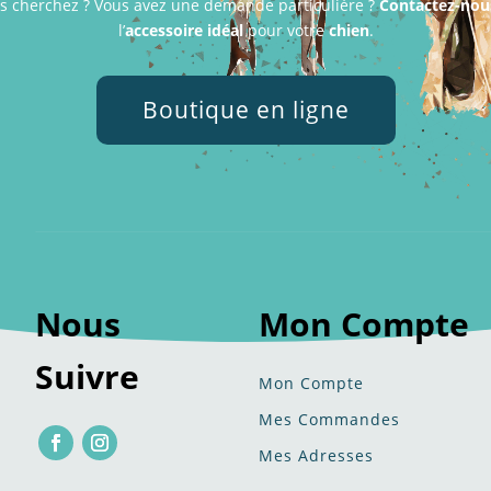
s cherchez ? Vous avez une demande particulière ?
Contactez-nou
l’
accessoire idéal
pour votre
chien
.
Boutique en ligne
Nous
Mon Compte
Suivre
Mon Compte
Mes Commandes
Mes Adresses