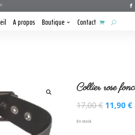
er
eil
A propos
Boutique
Contact
Collier rose fonc
Le
17,00
€
11,90
€
prix
initial
En stock
était :
e
17,00 €.