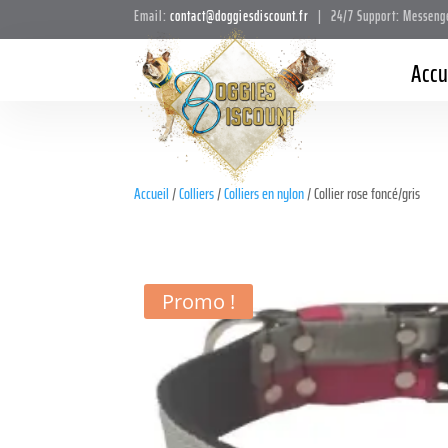
Email:
contact@doggiesdiscount.fr
| 24/7 Support: Messeng
Accu
Accueil
/
Colliers
/
Colliers en nylon
/ Collier rose foncé/gris
Promo !