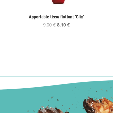
Apportable tissu flottant ‘Clix’
Le
Le
9,00
€
8,10
€
prix
prix
initial
actuel
était :
est :
9,00 €.
8,10 €.