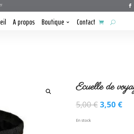
er
eil
A propos
Boutique
Contact
Ecuelle de voy
Le
Le
5,00
€
3,50
€
prix
pri
initial
act
En stock
était :
est 
5,00 €.
3,5