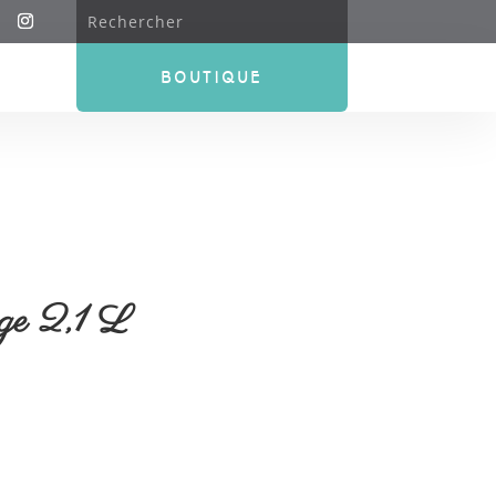
BOUTIQUE
age 2,1 L
x
uel
:
0 €.