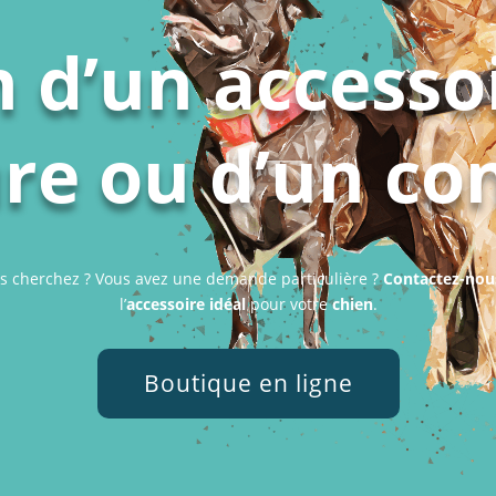
 d’un accesso
e ou d’un con
s cherchez ? Vous avez une demande particulière ?
Contactez-nou
l’
accessoire idéal
pour votre
chien
.
Boutique en ligne