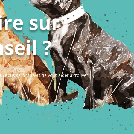
ire sur
seil ?
s
, nous serons ravis de vous aider à trouver