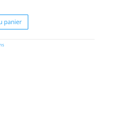
u panier
ns