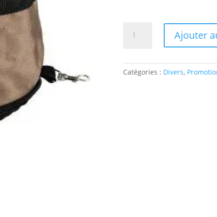
quantité
Ajouter a
de
Ecuelle
de
voyage
Catégories :
Divers
,
Promotio
2,1
L