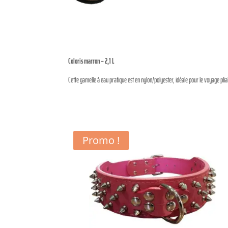
Coloris marron – 2,1 L
Cette gamelle à eau pratique est en nylon/polyester, idéale pour le voyage plia
Promo !