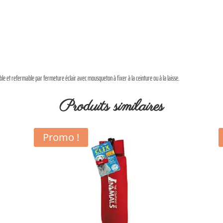
ble et refermable par fermeture éclair avec mousqueton à fixer à la ceinture ou à la laisse.
Produits similaires
Promo !