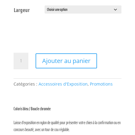
Largeur
quantité
Ajouter au panier
de
Laisse
d'exposition
1,20
Catégories :
Accessoires d'Exposition
,
Promotions
cm
-
bleu
Coloris bleu / Boucle chromée
Laisse d’exposition en nylon de qualité pour présenter votre chien à la confirmation ou en
concours beauté; avec un tour de cou réglable.