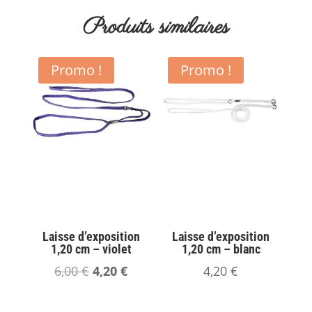
Produits similaires
Promo !
Promo !
Laisse d’exposition
Laisse d’exposition
1,20 cm – violet
1,20 cm – blanc
Le
Le
6,00
€
4,20
€
4,20
€
prix
prix
initial
actuel