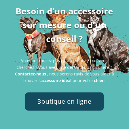
Besoin d’un accessoire
sur mesure ou d’un
conseil ?
Vous ne trouvez pas exactement ce que vous
cherchez ? Vous avez une demande particulière ?
Contactez-nous
, nous serons ravis de vous aider à
trouver l’
accessoire idéal
pour votre
chien
.
Boutique en ligne