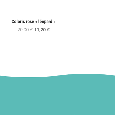
Coloris rose « léopard »
Le
Le
20,00
€
11,20
€
prix
prix
initial
actuel
était :
est :
20,00 €.
11,20 €.