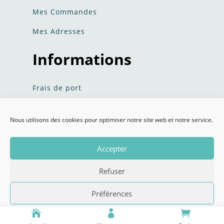
Mes Commandes
Mes Adresses
Informations
Frais de port
Politique de confidentialité​​
Nous utilisons des cookies pour optimiser notre site web et notre service.
Conditions Générales de Ventes
Accepter
Refuser
Doggies Discount © 2020 Tous droits réservés –
Mentions
Préférences
Légales
–
CGV
– Conception :
ARTEM COMMUNICATION
Politique de cookies
Politique de confidentialité