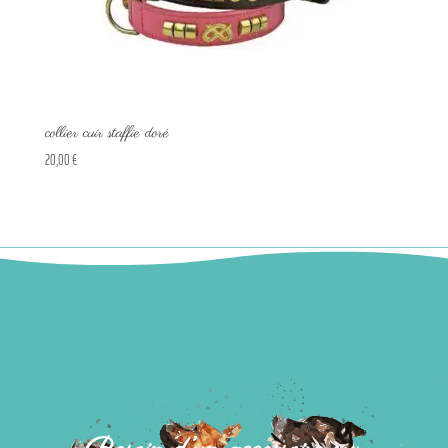
collier cuir staffie doré
20,00
€