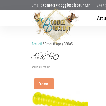
Email:
contact@doggiesdiscount.fr
| 24/7 S
Accu
Accueil
/ Produit upc / 32845
32845
Voici le seul résultat
Promo !