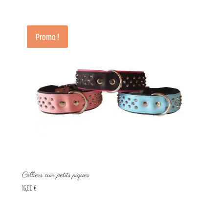
Promo !
Colliers cuir petits piques
16,80
€