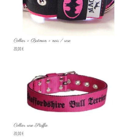
Collier « Batman » noir / rose
20,00
€
Collier rose Staffie
20,00
€