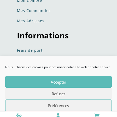
Mon Compte
Mes Commandes
Mes Adresses
Informations
Frais de port
Politique de confidentialité​​
Nous utilisons des cookies pour optimiser notre site web et notre service.
Conditions Générales de Ventes
Accepter
Refuser
Doggies Discount © 2020 Tous droits réservés –
Mentions
Préférences
Légales
–
CGV
– Conception :
ARTEM COMMUNICATION