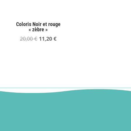
Coloris Noir et rouge
« zèbre »
Le
Le
20,00
€
11,20
€
prix
prix
initial
actuel
était :
est :
20,00 €.
11,20 €.