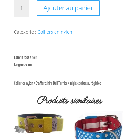
quantité
Ajouter au panier
de
Collier
rose
Staffie
Catégorie :
Colliers en nylon
Coloris rose / noir
Largeur: 4 cm
Collier en nylon « Staffordshire Bull Terrier » triple épaisseur, réglable.
Produits similaires