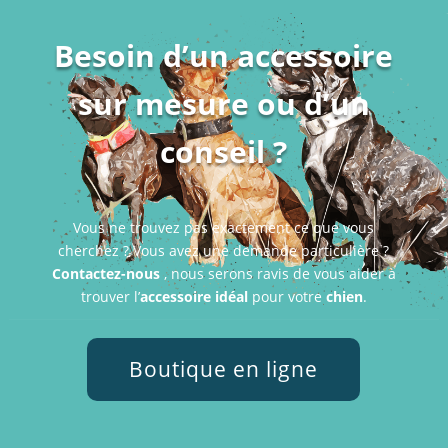
Besoin d’un accessoire
sur mesure ou d’un
conseil ?
Vous ne trouvez pas exactement ce que vous
cherchez ? Vous avez une demande particulière ?
Contactez-nous
, nous serons ravis de vous aider à
trouver l’
accessoire idéal
pour votre
chien
.
Boutique en ligne