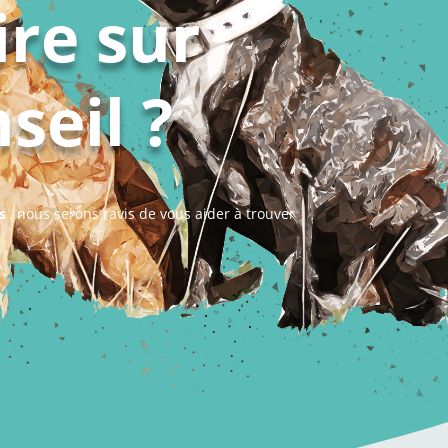
ire sur
seil ?
s
, nous serons ravis de vous aider à trouver