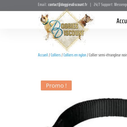
Email:
contact@doggiesdiscount.fr
| 24/7 Support: Messeng
Accu
Accueil
/
Colliers
/
Colliers en nylon
/ Collier semi-étrangleur noi
Promo !