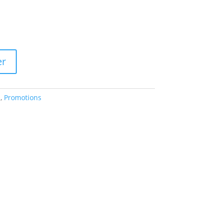
er
n
,
Promotions