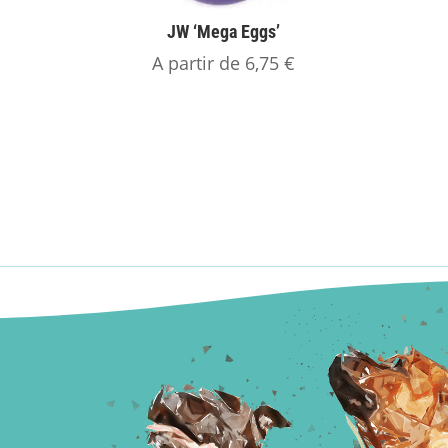
JW ‘Mega Eggs’
A partir de
6,75
€