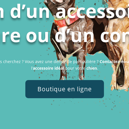
 d’un accesso
e ou d’un con
s cherchez ? Vous avez une demande particulière ?
Contactez-nou
l’
accessoire idéal
pour votre
chien
.
Boutique en ligne