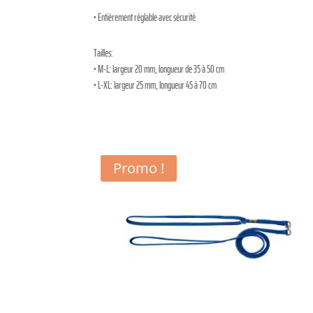
• Entièrement réglable avec sécurité
Tailles:
• M-L: largeur 20 mm, longueur de 35 à 50 cm
• L-XL: largeur 25 mm, longueur 45 à 70 cm
Promo !