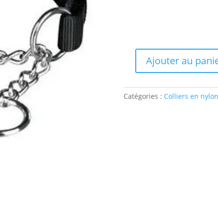
Ajouter au pani
quantité
de
Collier
semi-
Catégories :
Colliers en nylo
étrangleur
noir