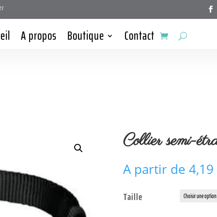
er
eil
A propos
Boutique
Contact
r
Collier semi-étr
A partir de
4,19
Taille